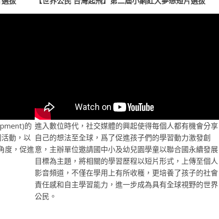
片選拔
【世界公民 台灣起飛】第二屆小網紅大夢想短片選拔
pment)的
進入數位時代，社交媒體的興起使得每個人都有機會分享
列活動，以
自己的想法至全球，爲了促進孩子們的學習動力激發創
體的角度，促進
意，主辦單位邀請國中小及幼兒園學童以聯合國永續發展
目標為主題，將相關的學習歷程以短片形式，上傳至個人
影音頻道，不僅在學用上有所收穫，更培養了孩子的社會
責任感和自主學習能力，進一步成為具有全球視野的世界
公民。