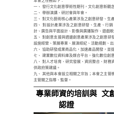
本會之任務如下：
一、 發行文化創意學術性期刊，文化創意新觀
二、 舉辦演講、研討會與年會。
三、 對文化藝術核心產業涉及之創意研發、生
四、 對設計產業涉及之創意研發、生產、行
計、廣告與平面設計、影像與廣播製作、遊戲軟
五、 對創意支援與週邊創意產業涉及之創意研
設施經營、策展專業、展演經紀、活動規劃、出
六、 協助研發成果商品化，加速產品開發，並
七、 建置數位資料庫及媒合平台，強化數位創
八、 對人才培育、研究發展、資訊整合、財務
供政府策建議。
九、 其他與本會設立相關之宗旨；本會之主管
主管關之指導、監督。
專業師資的培訓與
文
認證