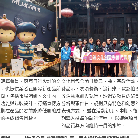
了輔導會員、廠商自行設計的文
文化目包含節日慶典、曲、宗教活動
外，也提供業者在開發新產品前
藝品示、表演藝術、流行樂、電影拍
顧問，包括市場調研、文化內
等活動規劃與執行，透過對項目的背
型功能與包裝設計、行銷宣傳方
分析與事件旨，規劃具有特色和創意
以期在產品開發前能降低風險成
表現方式 ， 並在活動初期、中期、後
功的達成銷售目標。
期導入標準的執行流程 ， 以確保項目
的品質與方向維持一貫的水準。