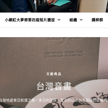
小網紅大夢想第四屆短片選拔
組織
講師群
文創商品
台灣音畫
台灣地處東亞航運之樞，多元的民族、亙古的山水以及富饒的生態資..