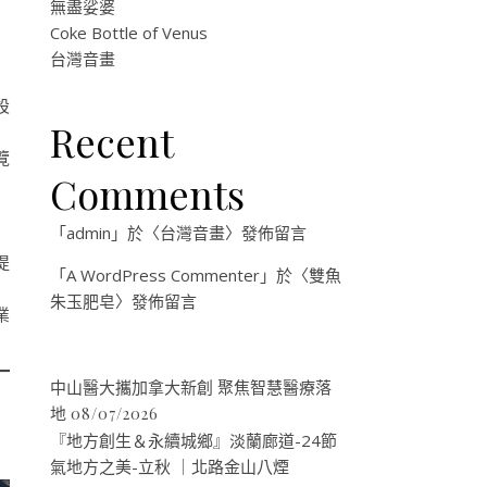
無盡娑婆
Coke Bottle of Venus
台灣音畫
設
Recent
覽
Comments
「
admin
」於〈
台灣音畫
〉發佈留言
提
「
A WordPress Commenter
」於〈
雙魚
朱玉肥皂
〉發佈留言
業
與
中山醫大攜加拿大新創 聚焦智慧醫療落
地
08/07/2026
『地方創生＆永續城鄉』淡蘭廊道-24節
氣地方之美-立秋 ｜北路金山八煙