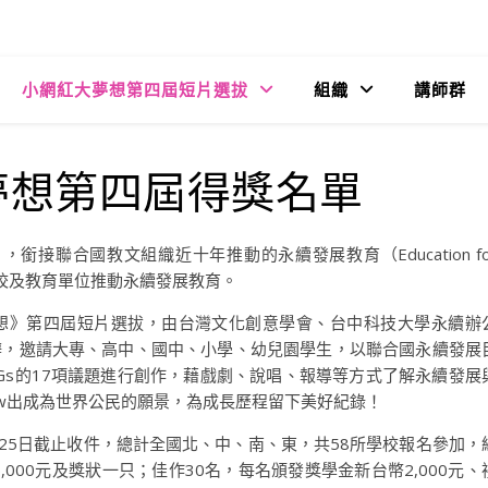
小網紅大夢想第四屆短片選拔
組織
講師群
夢想第四屆得獎名單
銜接聯合國教文組織近十年推動的永續發展教育（Education fo
），透過學校及教育單位推動永續發展教育。
想》第四屆短片選拔，由台灣文化創意學會、台中科技大學永續辦
辦，邀請大專、高中、國中、小學、幼兒園學生，以聯合國永續發展
SDGs的17項議題進行創作，藉戲劇、說唱、報導等方式了解永續發展
ow出成為世界公民的願景，為成長歷程留下美好紀錄！
1月25日截止收件，總計全國北、中、南、東，共58所學校報名參加，
000元及獎狀一只；佳作30名，每名頒發獎學金新台幣2,000元、