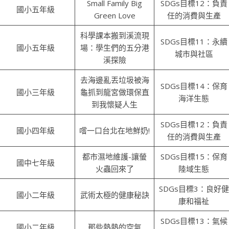
Small Family Big
SDGs目標12：負責
國小五年級
Green Love
任的消費與生產
科學課本搬到溪流現
SDGs目標11：永續
國小五年級
場：學生們的五分港
城市與社區
溪探險
去海邊亂丟垃圾被海
SDGs目標14：保育
國小三年級
龜抓到龍宮做環保直
海洋生態
到我懷疑人生
SDGs目標12：負責
國小四年級
嚐一口台北在地鮮奶!
任的消費與生產
都市濕地維護-讓螢
SDGs目標15：保育
國中七年級
火蟲回來了
陸域生態
SDGs目標3：良好健
國小二年級
武術太極的健康秘訣
康和福祉
SDGs目標13：氣候
國小二年級
那些熱熱的空氣