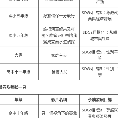
行動
SDGs目標8：尊嚴就
國小五年級
綠旅環保十分最行
業與經濟發展
誰把河蓋起來又打
SDGs目標11：永續
國小五年級
開？維管束計畫讓我
城市與社區
變成宜蘭水道偵探
SDGs目標5：性別平
大專
家庭主夫
等
SDGs目標5：性別平
高中十一年級
獨撐大局
等
、禮券及獎狀一只
年級
影片名稱
永續發展目標
SDGs目標8：尊嚴就
高中十年級
另一個視角下的臺北
業與經濟發展