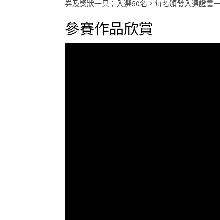
券及獎狀一只；入選60名，每名頒發入選證書
參賽作品欣賞