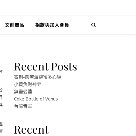
文創商品
捐款與加入會員
Recent Posts
r
篆刻-般若波羅蜜多心經
小黃魚財神皂
公
無盡娑婆
目
Coke Bottle of Venus
與
台灣音畫
經
Recent
禮