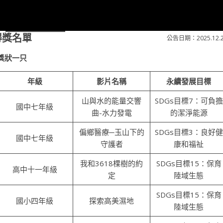
得獎名單
公告日期：2025.12.
獎狀一只
年級
影片名稱
永續發展目標
山與水的能量交響
SDGs目標7：可負擔
國中七年級
曲-水力發電
的潔淨能源
偏鄉醫療─玉山下的
SDGs目標3：良好健
國中七年級
守護者
康和福祉
我和3618棵樹的約
SDGs目標15：保育
高中十一年級
定
陸域生態
SDGs目標15：保育
國小四年級
探索高美濕地
陸域生態