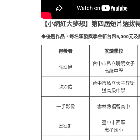
【小網紅大夢想】
第四屆短片選拔
◆
優選作品，每名頒發獎學金新台幣5,000元及
得獎者
就讀學校
台中市私立曉明女子
沈O伊
高級中學
台中市私立天主教衛
沈O佑
道高級中學
一手影像
雲林縣福智高中
臺中市西區
邱O軒
忠孝國小