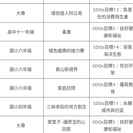
SDGs目標12：負責
大專
環保達人阿公哥
任的消費與生產
SDGs目標3：良好健
高中十一年級
毒書
康和福祉
SDGs目標14：保育
國小六年級
橘色瘋媽的接力賽
海洋生態
SDGs目標5：性別平
國小六年級
香山新視界
等
SDGs目標4：優質教
國小六年級
家庭訪問
育
SDGs目標11：永續
國小四年級
三峽老街的地方創生
城市與社區
家堡子–讓思念的心
SDGs目標3：良好健
大專
回家
康和福祉