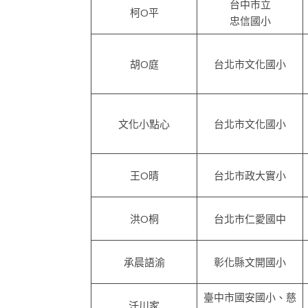
台中市立
柯O平
忠信國小
胡O庭
台北市文化國小
文化小點心
台北市文化國小
王O晴
台北市政大實小
洪O桐
台北市仁愛國中
承晨語渝
彰化縣文開國小
臺中市國安國小、慈
汘川家