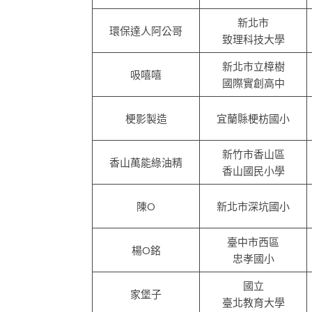
新北市
環保達人阿公哥
致理科技大學
新北市立樟樹
吸嘻嘻
國際實創高中
梗影製造
宜蘭縣梗枋國小
新竹市香山區
香山萬能綠油精
香山國民小學
陳O
新北市深坑國小
臺中市西區
楊O銘
忠孝國小
國立
家堡子
臺北教育大學