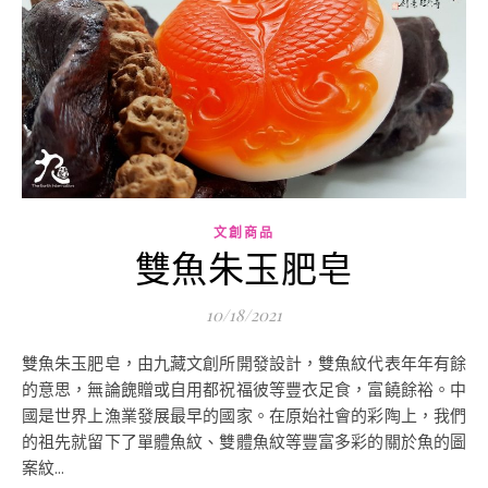
文創商品
雙魚朱玉肥皂
10/18/2021
雙魚朱玉肥皂，由九藏文創所開發設計，雙魚紋代表年年有餘
的意思，無論餽贈或自用都祝福彼等豐衣足食，富饒餘裕。中
國是世界上漁業發展最早的國家。在原始社會的彩陶上，我們
的祖先就留下了單體魚紋、雙體魚紋等豐富多彩的關於魚的圖
案紋...