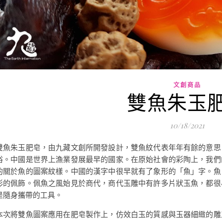
文創商品
雙魚朱玉
10/18/2021
雙魚朱玉肥皂，由九藏文創所開發設計，雙魚紋代表年年有餘的意思
裕。中國是世界上漁業發展最早的國家。在原始社會的彩陶上，我們
的關於魚的圖案紋樣。中國的漢字中很早就有了象形的「魚」字。魚
形的佩飾。佩魚之風始見於商代，商代玉雕中有許多片狀玉魚，都很
是隨身攜帶的工具。
本次將雙魚圖案應用在肥皂製作上，仿效白玉的質感與玉器細緻的雕